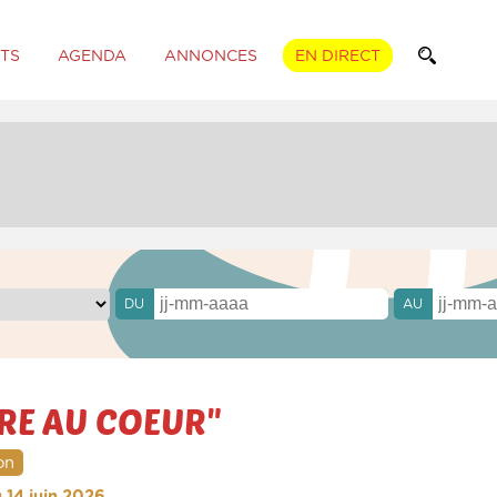
TS
AGENDA
ANNONCES
EN DIRECT
DU
AU
RE AU COEUR"
on
u 14 juin 2026