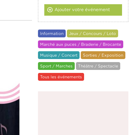
Ajouter votre événement
Information
Jeux / Concours / Loto
Marché aux puces / Braderie / Brocante
Musique / Concert
Sorties / Exposition
Sport / Marches
Théâtre / Spectacle
Tous les événements