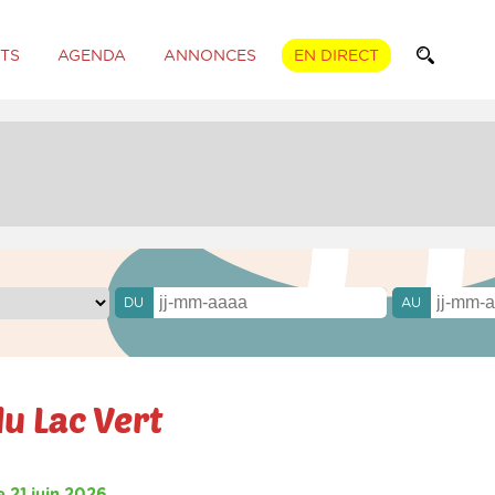
TS
AGENDA
ANNONCES
EN DIRECT
DU
AU
u Lac Vert
 21 juin 2026