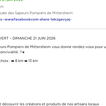
eim
icale des Sapeurs Pompiers de Mittersheim
ps--wwwfacebookcom-share-1ekzgevyaj-
ERT – DIMANCHE 21 JUIN 2026
eurs-Pompiers de Mittersheim vous donne rendez-vous pour u
onvivialité. ?☀️
hoix : ➡️ 8 km ➡️ 13 km
z découvrir les créations et produits de nos artisans locaux