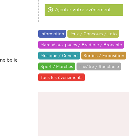
Ajouter votre événement
Information
Jeux / Concours / Loto
Marché aux puces / Braderie / Brocante
Musique / Concert
Sorties / Exposition
ne belle
Sport / Marches
Théâtre / Spectacle
Tous les événements