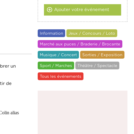
Ajouter votre événement
Information
Jeux / Concours / Loto
Marché aux puces / Braderie / Brocante
Musique / Concert
Sorties / Exposition
Sport / Marches
Théâtre / Spectacle
ébrer un
Tous les événements
tir de
Colin alias