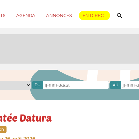
TS
AGENDA
ANNONCES
EN DIRECT
DU
AU
ontée Datura
on
 au 26 août 2026