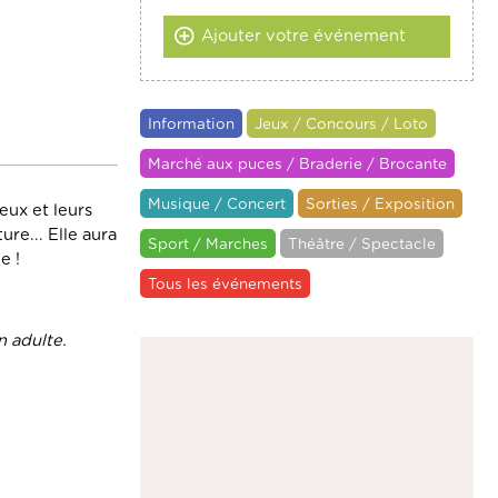
Ajouter votre événement
Information
Jeux / Concours / Loto
Marché aux puces / Braderie / Brocante
Musique / Concert
Sorties / Exposition
eux et leurs
re... Elle aura
Sport / Marches
Théâtre / Spectacle
e !
Tous les événements
n adulte.