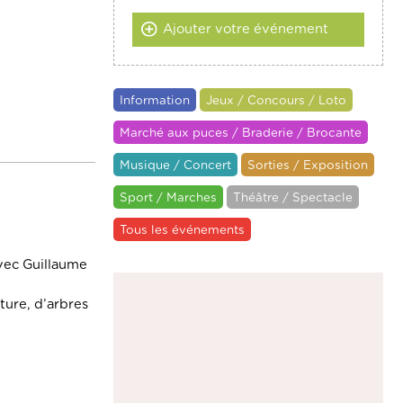
Ajouter votre événement
Information
Jeux / Concours / Loto
Marché aux puces / Braderie / Brocante
Musique / Concert
Sorties / Exposition
Sport / Marches
Théâtre / Spectacle
Tous les événements
vec Guillaume
ture, d’arbres