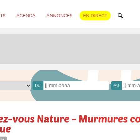
TS
AGENDA
ANNONCES
EN DIRECT
DU
AU
ez-vous Nature - Murmures c
que