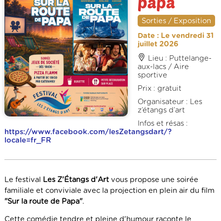
papa
Sorties / Exposition
Date : Le vendredi 31
juillet 2026
Lieu : Puttelange-
aux-lacs / Aire
sportive
Prix : gratuit
Organisateur : Les
z’étangs d’art
Infos et résas :
https://www.facebook.com/lesZetangsdart/?
locale=fr_FR
Le festival
Les Z'Étangs d'Art
vous propose une soirée
familiale et conviviale avec la projection en plein air du film
"Sur la route de Papa"
.
Cette comédie tendre et pleine d'humour raconte le