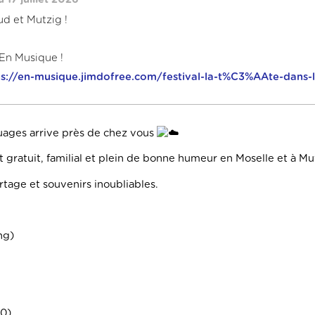
ud et Mutzig !
 En Musique !
ps://en-musique.jimdofree.com/festival-la-t%C3%AAte-dans-
uages arrive près de chez vous
nt gratuit, familial et plein de bonne humeur en Moselle et à Mu
age et souvenirs inoubliables.
ng)
30)