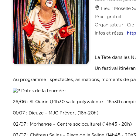
Lieu : Moselle S
Prix : gratuit
Organisateur : Cie
Infos et résas :
htt
La Tête dans les N
Un festival itinéra
Au programme : spectacles, animations, moments de part
Dates de la tournée :
26/06 : St Quirin (14h30 salle polyvalente - 16h30 campi
01/07 : Dieuze – MJC Prévert (16h-20h)
02/07 : Morhange – Centre socioculturel (14h45 - 20h)
03/07 : Château Salins – Place de la Saline (14h45 - 20h