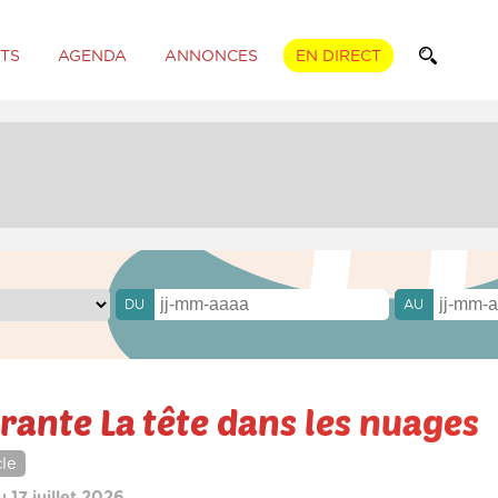
TS
AGENDA
ANNONCES
EN DIRECT
DU
AU
érante La tête dans les nuages
le
u 17 juillet 2026