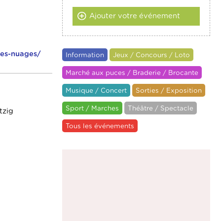
Ajouter votre événement
les-nuages/
Information
Jeux / Concours / Loto
Marché aux puces / Braderie / Brocante
Musique / Concert
Sorties / Exposition
Sport / Marches
Théâtre / Spectacle
tzig
Tous les événements