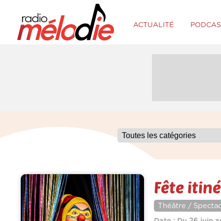
ACTUALITÉ
PODCAS
Fête itin
Théâtre / Spectac
Date : Du 26 juin a