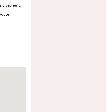
s'y cachent.
 voûte