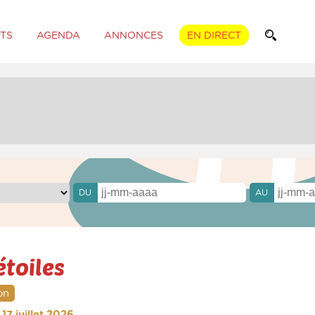
TS
AGENDA
ANNONCES
EN DIRECT
DU
AU
étoiles
on
17 juillet 2026