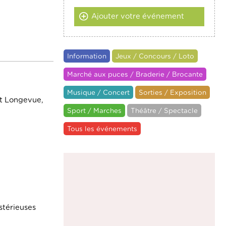
Ajouter votre événement
Information
Jeux / Concours / Loto
Marché aux puces / Braderie / Brocante
Musique / Concert
Sorties / Exposition
 et Longevue,
Sport / Marches
Théâtre / Spectacle
Tous les événements
stérieuses