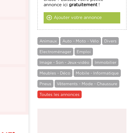
annonce ici
gratuitement
!
Ajouter votre annonce
Animaux
Auto - Moto - Vélo
Divers
Electroménager
Emploi
Image - Son - Jeux-vidéo
Immobilier
Meubles - Déco
Mobile - Informatique
Pneus
Vêtements - Mode - Chaussure
Toutes les annonces