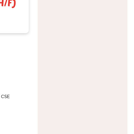
H/F)
t CSE