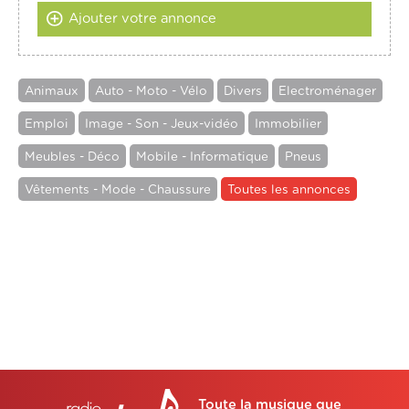
Ajouter votre annonce
Animaux
Auto - Moto - Vélo
Divers
Electroménager
Emploi
Image - Son - Jeux-vidéo
Immobilier
Meubles - Déco
Mobile - Informatique
Pneus
Vêtements - Mode - Chaussure
Toutes les annonces
Toute la musique que