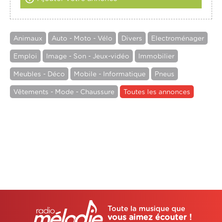
Animaux
Auto - Moto - Vélo
Divers
Electroménager
Emploi
Image - Son - Jeux-vidéo
Immobilier
Meubles - Déco
Mobile - Informatique
Pneus
Vêtements - Mode - Chaussure
Toutes les annonces
Toute la musique que
vous aimez écouter !