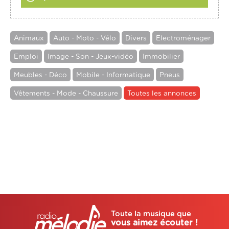
Animaux
Auto - Moto - Vélo
Divers
Electroménager
Emploi
Image - Son - Jeux-vidéo
Immobilier
Meubles - Déco
Mobile - Informatique
Pneus
Vêtements - Mode - Chaussure
Toutes les annonces
Toute la musique que
vous aimez écouter !