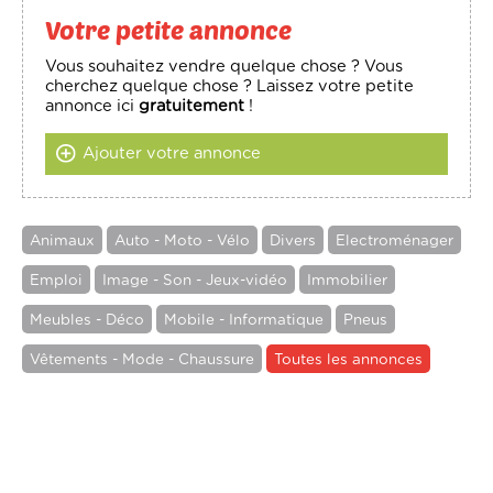
Votre petite annonce
Vous souhaitez vendre quelque chose ? Vous
cherchez quelque chose ? Laissez votre petite
annonce ici
gratuitement
!
Ajouter votre annonce
Animaux
Auto - Moto - Vélo
Divers
Electroménager
Emploi
Image - Son - Jeux-vidéo
Immobilier
Meubles - Déco
Mobile - Informatique
Pneus
Vêtements - Mode - Chaussure
Toutes les annonces