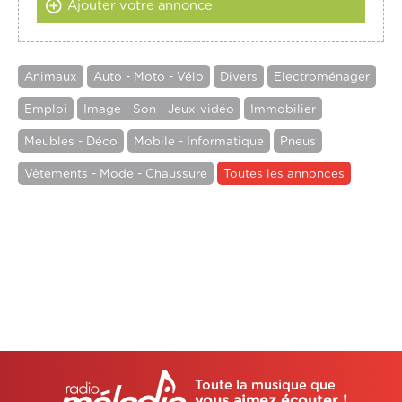
Ajouter votre annonce
Animaux
Auto - Moto - Vélo
Divers
Electroménager
Emploi
Image - Son - Jeux-vidéo
Immobilier
Meubles - Déco
Mobile - Informatique
Pneus
Vêtements - Mode - Chaussure
Toutes les annonces
Toute la musique que
vous aimez écouter !