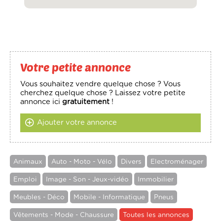
Votre petite annonce
Vous souhaitez vendre quelque chose ? Vous
cherchez quelque chose ? Laissez votre petite
annonce ici
gratuitement
!
Ajouter votre annonce
Animaux
Auto - Moto - Vélo
Divers
Electroménager
Emploi
Image - Son - Jeux-vidéo
Immobilier
Meubles - Déco
Mobile - Informatique
Pneus
Vêtements - Mode - Chaussure
Toutes les annonces