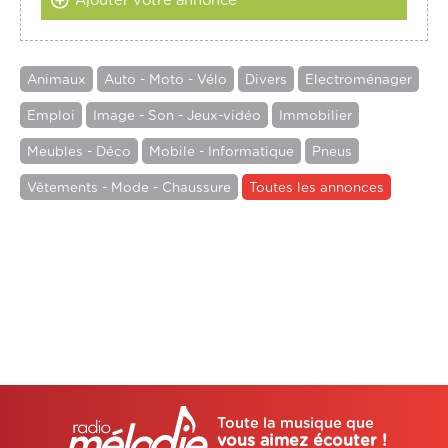
Ajouter votre annonce
Animaux
Auto - Moto - Vélo
Divers
Electroménager
Emploi
Image - Son - Jeux-vidéo
Immobilier
Meubles - Déco
Mobile - Informatique
Pneus
Vêtements - Mode - Chaussure
Toutes les annonces
Toute la musique que
vous aimez écouter !