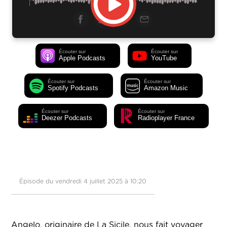
Écouter sur
Écouter sur
Apple Podcasts
YouTube
Écouter sur
Écouter sur
Spotify Podcasts
Amazon Music
Écouter sur
Écouter sur
Deezer Podcasts
Radioplayer France
Épisode du vendredi 4 juillet 2025 à 10:20
Angelo, originaire de La Sicile, nous fait voyager