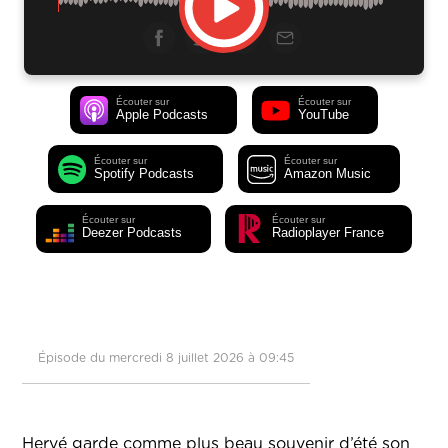
Écouter sur
Écouter sur
Apple Podcasts
YouTube
Écouter sur
Écouter sur
Spotify Podcasts
Amazon Music
Écouter sur
Écouter sur
Deezer Podcasts
Radioplayer France
Épisode du mercredi 8 juillet 2026 à 09:45
Hervé garde comme plus beau souvenir d’été son