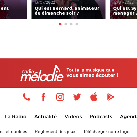
13/07/2022
12/07/2022
gent
Qui est Bernard, animateur
Qui est Sy
du dimanche soir ?
manager 
Toute la musique que
vous aimez écouter !
La Radio
Actualité
Vidéos
Podcasts
Agend
es et cookies
Règlement des jeux
Télécharger notre logo