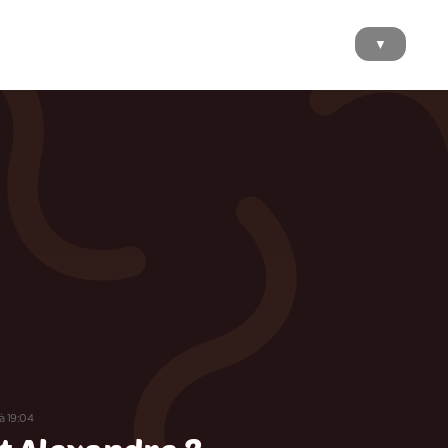
▼
 à 19:04