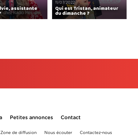
Q
11/07/2022
lvie, assistante
Qui est Tristan, animateur
a
?
du dimanche ?
m
a
Petites annonces
Contact
Zone de diffusion
Nous écouter
Contactez-nous