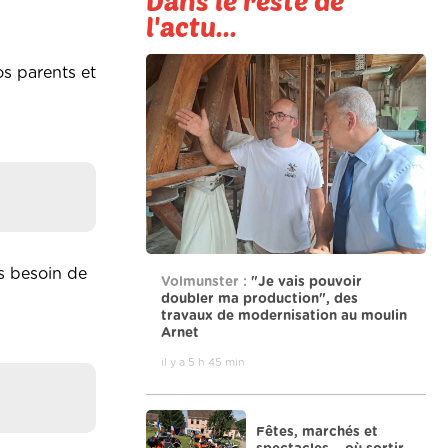
Dans le reste de
l'actu...
os parents et
us besoin de
Volmunster :
"Je vais pouvoir
doubler ma production", des
travaux de modernisation au moulin
Arnet
il y a 5 h 45 min
Fêtes, marchés et