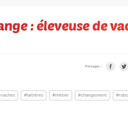
ange : éleveuse de va
Partager :
#vaches
#laitières
#métier
#changement
#robo