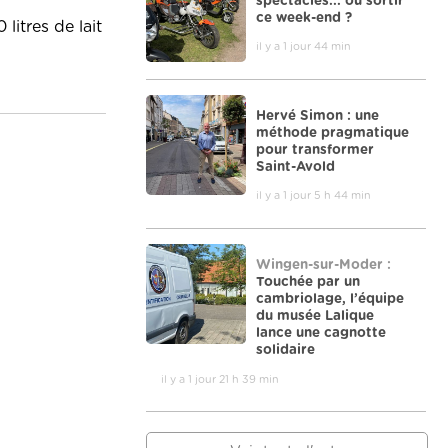
spectacles... où sortir
ce week-end ?
litres de lait
il y a 1 jour 44 min
Hervé Simon : une
méthode pragmatique
pour transformer
Saint-Avold
il y a 1 jour 5 h 44 min
Wingen-sur-Moder :
Touchée par un
cambriolage, l’équipe
du musée Lalique
lance une cagnotte
solidaire
il y a 1 jour 21 h 39 min