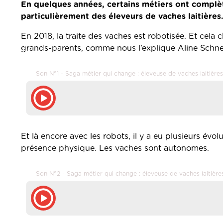
En quelques années, certains métiers ont complèt
particulièrement des éleveurs de vaches laitières
En 2018, la traite des vaches est robotisée. Et cela
grands-parents, comme nous l’explique Aline Schneid
Son N°1 - Saga métier qui change : éleveuse de vaches laitières
Et là encore avec les robots, il y a eu plusieurs évol
présence physique. Les vaches sont autonomes.
Son N°2 - Saga métier qui change : éleveuse de vaches laitière