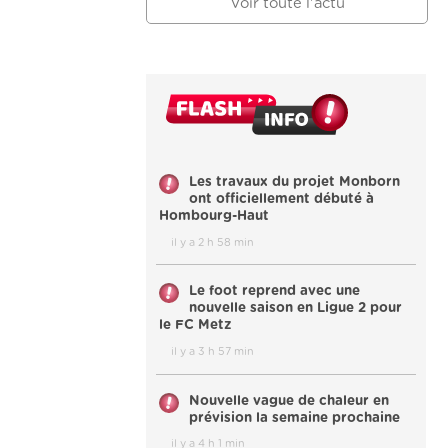
Voir toute l'actu
Les travaux du projet Monborn
ont officiellement débuté à
Hombourg-Haut
il y a 2 h 58 min
Le foot reprend avec une
nouvelle saison en Ligue 2 pour
le FC Metz
il y a 3 h 57 min
Nouvelle vague de chaleur en
prévision la semaine prochaine
il y a 4 h 1 min