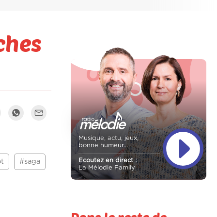
ches
Musique, actu, jeux,
bonne humeur...
Ecoutez en direct :
t
#saga
La Mélodie Family