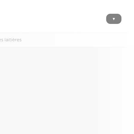
▼
 laitières