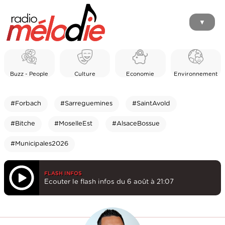
▼
Buzz - People
Culture
Economie
Environnement
#Forbach
#Sarreguemines
#SaintAvold
#Bitche
#MoselleEst
#AlsaceBossue
#Municipales2026
FLASH INFOS
Ecouter le flash infos du 6 août à 21:07