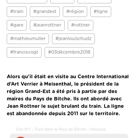
#train
#grandest
#région
#ligne
#gare
#jeanrottner
#rottner
#mathieumuller
#jeanlouischudz
#francisvogt
#03décembre2018
Alors qu’il était en visite au Centre International
d’Art Verrier à Meisenthal, le président de la
région Grand-Est a été pris à partie par des
maires du Pays de Bitche.
Ils ont abordé avec
Jean Rottner le sujet brulant du train. La ligne
est abandonnée depuis 2011 sur le territoire.
Son N°1 - Train dans le Pays de Bitche : l'impasse