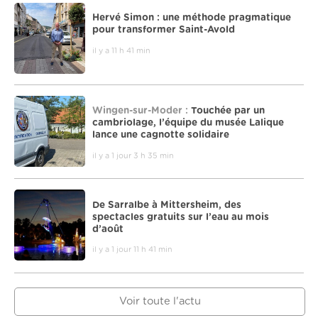
Hervé Simon : une méthode pragmatique
pour transformer Saint-Avold
il y a 11 h 41 min
Wingen-sur-Moder :
Touchée par un
cambriolage, l’équipe du musée Lalique
lance une cagnotte solidaire
il y a 1 jour 3 h 35 min
De Sarralbe à Mittersheim, des
spectacles gratuits sur l’eau au mois
d’août
il y a 1 jour 11 h 41 min
Voir toute l'actu