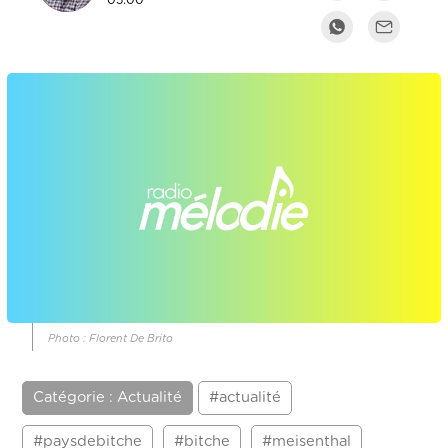
05:00
Photo : Florent De Brito
Catégorie : Actualité
#actualité
#paysdebitche
#bitche
#meisenthal