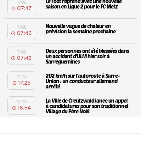
Le foot reprend avec une nouvelle
7/08
saison en Ligue 2 pour le FC Metz
07:47
Nouvelle vague de chaleur en
7/08
prévision la semaine prochaine
07:43
Deux personnes ont été blessées dans
7/08
un accident d’ULM hier soir à
07:42
Sarreguemines
202 km/h sur l'autoroute à Sarre-
6/08
Union : un conducteur allemand
17:25
arrêté
La Ville de Creutzwald lance un appel
6/08
à candidatures pour son traditionnel
16:54
Village du Père Noël