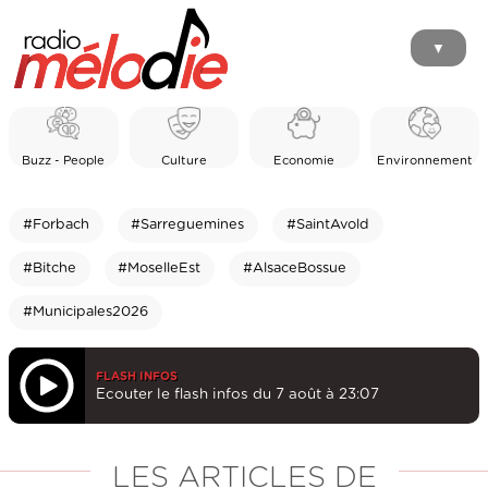
▼
Buzz - People
Culture
Economie
Environnement
#Forbach
#Sarreguemines
#SaintAvold
#Bitche
#MoselleEst
#AlsaceBossue
#Municipales2026
FLASH INFOS
Ecouter le flash infos du 7 août à 23:07
LES ARTICLES DE