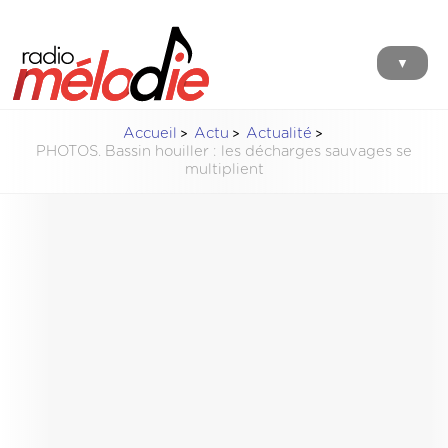
▼
Accueil
Actu
Actualité
PHOTOS. Bassin houiller : les décharges sauvages se
multiplient