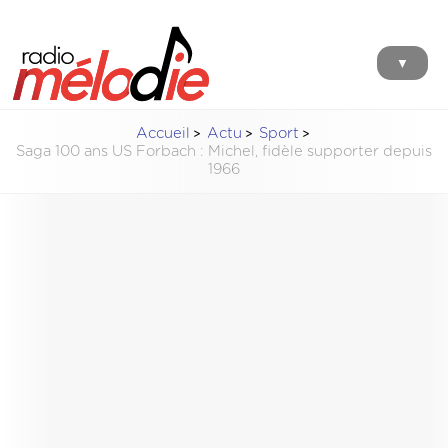
▼
Accueil
Actu
Sport
Saga 100 ans US Forbach : Michel, fidèle supporter depuis
1966