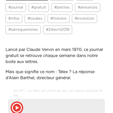
#journal
#gratuit
#petites
#annonces
#infos
#locales
#histoire
#evolution
#sarreguemines
#24avril2019
Lancé par Claude Vervin en mars 1970, ce journal
gratuit se retrouve chaque semaine dans notre
boite aux lettres.
Mais que signifie ce nom : Télex ? La réponse
d’Alain Barthel, directeur général.
Son N°1 - Le Télex fait partie de nos vies depuis presque 50
ans