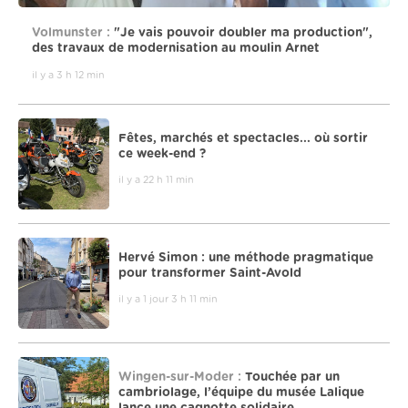
Volmunster :
"Je vais pouvoir doubler ma production",
des travaux de modernisation au moulin Arnet
il y a 3 h 12 min
Fêtes, marchés et spectacles... où sortir
ce week-end ?
il y a 22 h 11 min
Hervé Simon : une méthode pragmatique
pour transformer Saint-Avold
il y a 1 jour 3 h 11 min
Wingen-sur-Moder :
Touchée par un
cambriolage, l’équipe du musée Lalique
lance une cagnotte solidaire