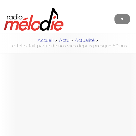
▼
Accueil
Actu
Actualité
Le Télex fait partie de nos vies depuis presque 50 ans