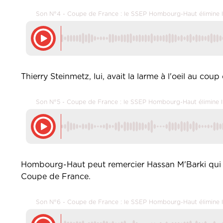
Son N°4 - Coupe de France : le SSEP Hombourg-Haut élimine 
Thierry Steinmetz, lui, avait la larme à l'oeil au coup 
Son N°5 - Coupe de France : le SSEP Hombourg-Haut élimine 
Hombourg-Haut peut remercier Hassan M'Barki qui esp
Coupe de France.
Son N°6 - Coupe de France : le SSEP Hombourg-Haut élimine 