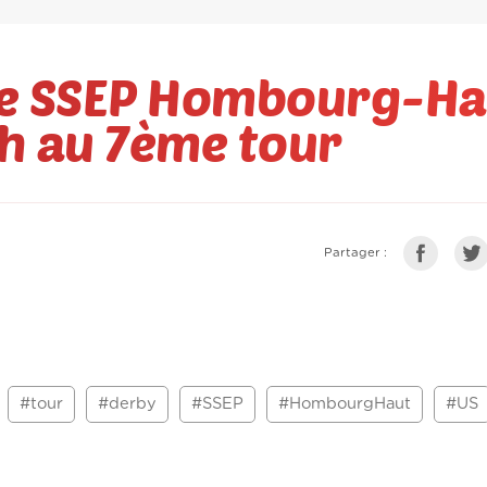
 le SSEP Hombourg-Ha
ch au 7ème tour
Partager :
#tour
#derby
#SSEP
#HombourgHaut
#US