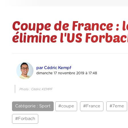
Coupe de France :
élimine l'US Forba
par Cédric Kempf
dimanche 17 novembre 2019 à 17:48
Photo : Cédric KEMPF
Catégorie : Sport
#coupe
#France
#7eme
#Forbach