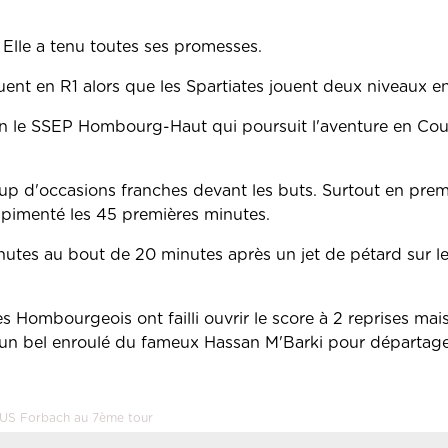
. Elle a tenu toutes ses promesses.
luent en R1 alors que les Spartiates jouent deux niveaux e
 bien le SSEP Hombourg-Haut qui poursuit l'aventure en Co
p d'occasions franches devant les buts. Surtout en prem
 pimenté les 45 premières minutes.
utes au bout de 20 minutes après un jet de pétard sur l
 Hombourgeois ont failli ouvrir le score à 2 reprises mai
 et un bel enroulé du fameux Hassan M'Barki pour départag
l'US Forbach au 7ème tour