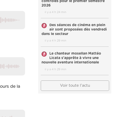
contrôles pour le premier semestre
2026
il y a 4 h 24 min
Des séances de cinéma en plein
air sont proposées dès vendredi
dans le secteur
il y a 4 h 29 min
Le chanteur mosellan Mattéo
Licata s'apprête à vivre une
nouvelle aventure internationale
il y a 4 h 29 min
Voir toute l'actu
ours de la