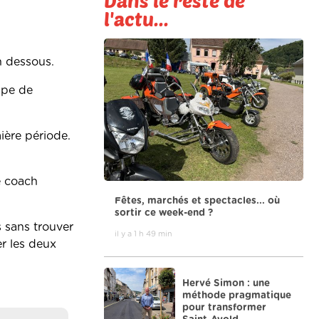
Dans le reste de
l'actu...
n dessous.
upe de
ière période.
e coach
Fêtes, marchés et spectacles... où
sortir ce week-end ?
s sans trouver
il y a 1 h 49 min
er les deux
Hervé Simon : une
méthode pragmatique
pour transformer