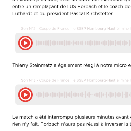
entre un remplaçant de l'US Forbach et le coach de
Luthardt et du président Pascal Kirchstetter.
Son N°2 - Coupe de France : le SSEP Hombourg-Haut élimine 
Thierry Steinmetz a également réagi à notre micro e
Son N°3 - Coupe de France : le SSEP Hombourg-Haut élimine 
Le match a été interrompu plusieurs minutes avant 
rien n'y fait, Forbach n'aura pas réussi à inverser