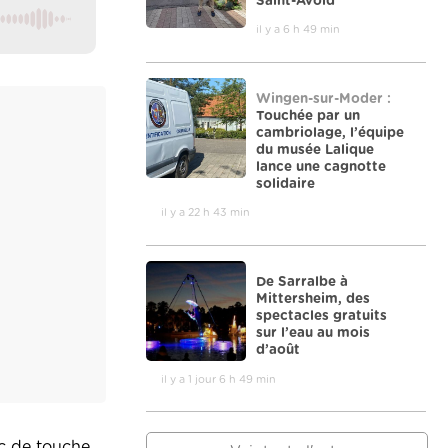
Saint-Avold
il y a 6 h 49 min
Wingen-sur-Moder :
Touchée par un
cambriolage, l’équipe
du musée Lalique
lance une cagnotte
solidaire
il y a 22 h 43 min
De Sarralbe à
Mittersheim, des
spectacles gratuits
sur l’eau au mois
d’août
il y a 1 jour 6 h 49 min
nc de touche