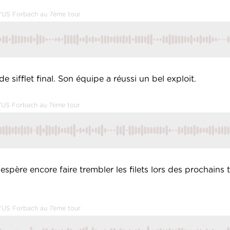
l'US Forbach au 7ème tour
de sifflet final. Son équipe a réussi un bel exploit.
l'US Forbach au 7ème tour
ère encore faire trembler les filets lors des prochains t
l'US Forbach au 7ème tour