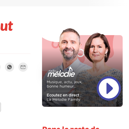
ut
Musique, actu, jeux,
bonne humeur...
Ecoutez en direct :
La Mélodie Family