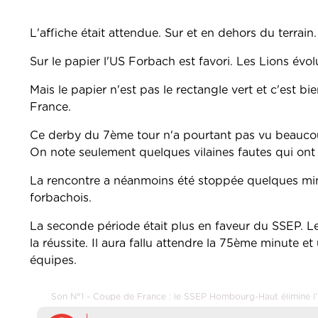
L'affiche était attendue. Sur et en dehors du terrain
Sur le papier l'US Forbach est favori. Les Lions évo
Mais le papier n'est pas le rectangle vert et c'est
France.
Ce derby du 7ème tour n'a pourtant pas vu beaucou
On note seulement quelques vilaines fautes qui ont
La rencontre a néanmoins été stoppée quelques min
forbachois.
La seconde période était plus en faveur du SSEP. Les
la réussite. Il aura fallu attendre la 75ème minute
équipes.
Son N°1 - Coupe de France : le SSEP Hombourg-Haut élimine 