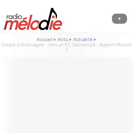
▼
Accueil
Actu
Actualité
Coupe d'Allemagne : vers un FC Sarrebruck - Bayern Munich
?