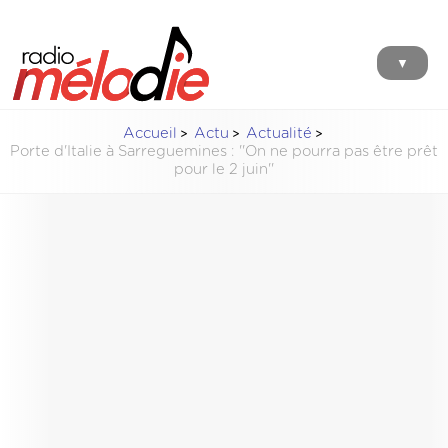
▼
Accueil
Actu
Actualité
Porte d'Italie à Sarreguemines : ''On ne pourra pas être prêt
pour le 2 juin''