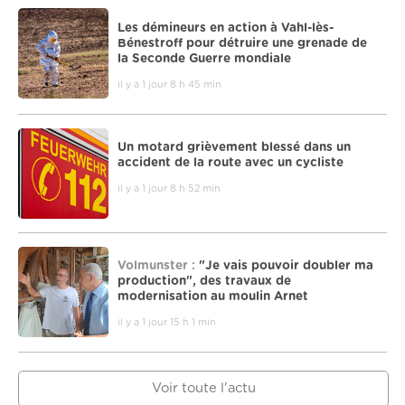
Les démineurs en action à Vahl-lès-
Bénestroff pour détruire une grenade de
la Seconde Guerre mondiale
il y a 1 jour 8 h 45 min
Un motard grièvement blessé dans un
accident de la route avec un cycliste
il y a 1 jour 8 h 52 min
Volmunster :
"Je vais pouvoir doubler ma
production", des travaux de
modernisation au moulin Arnet
il y a 1 jour 15 h 1 min
Voir toute l'actu