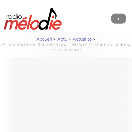
▼
Accueil
Actu
Actualité
Un spectacle son & lumière pour retracer l'histoire du château
de Romécourt