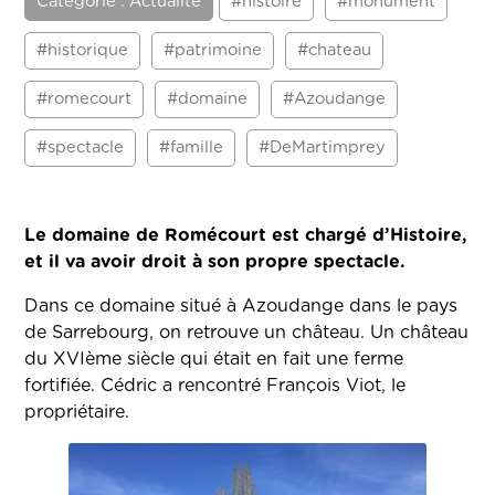
Catégorie : Actualité
#histoire
#monument
#historique
#patrimoine
#chateau
#romecourt
#domaine
#Azoudange
#spectacle
#famille
#DeMartimprey
Le domaine de Romécourt est chargé d’Histoire,
et il va avoir droit à son propre spectacle.
Dans ce domaine situé à Azoudange dans le pays
de Sarrebourg, on retrouve un château. Un château
du XVIème siècle qui était en fait une ferme
fortifiée. Cédric a rencontré François Viot, le
propriétaire.