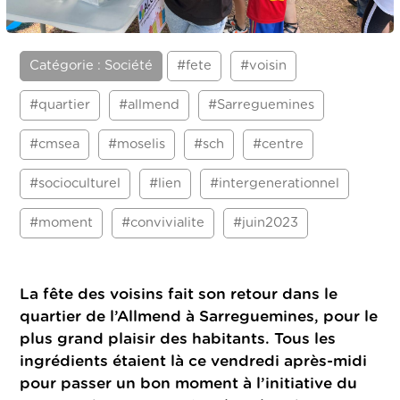
Catégorie : Société
#fete
#voisin
#quartier
#allmend
#Sarreguemines
#cmsea
#moselis
#sch
#centre
#socioculturel
#lien
#intergenerationnel
#moment
#convivialite
#juin2023
La fête des voisins fait son retour dans le
quartier de l’Allmend à Sarreguemines, pour le
plus grand plaisir des habitants. Tous les
ingrédients étaient là ce vendredi après-midi
pour passer un bon moment à l’initiative du