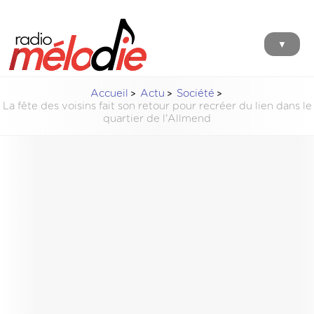
▼
Accueil
Actu
Société
La fête des voisins fait son retour pour recréer du lien dans le
quartier de l'Allmend