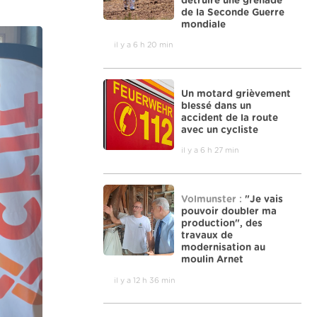
détruire une grenade
de la Seconde Guerre
mondiale
il y a 6 h 20 min
Un motard grièvement
blessé dans un
accident de la route
avec un cycliste
il y a 6 h 27 min
Volmunster :
"Je vais
pouvoir doubler ma
production", des
travaux de
modernisation au
moulin Arnet
il y a 12 h 36 min