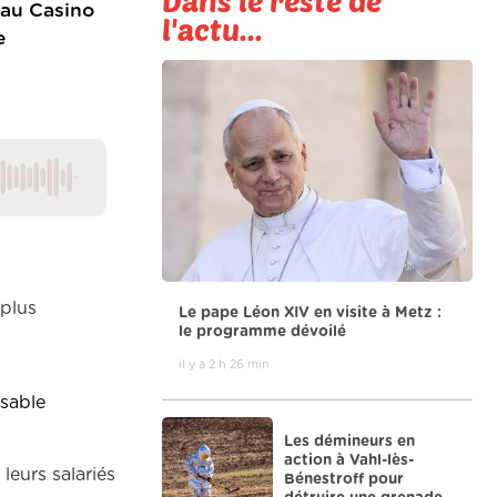
Dans le reste de
 au Casino
l'actu...
e
plus
Le pape Léon XIV en visite à Metz :
le programme dévoilé
il y a 2 h 26 min
nsable
Les démineurs en
action à Vahl-lès-
leurs salariés
Bénestroff pour