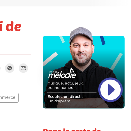
i de
Musique, actu, jeux,
bonne humeur...
Ecoutez en direct :
mmerce
Fin d'aprèm