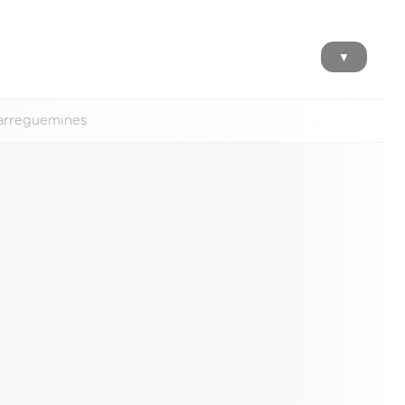
▼
 Sarreguemines