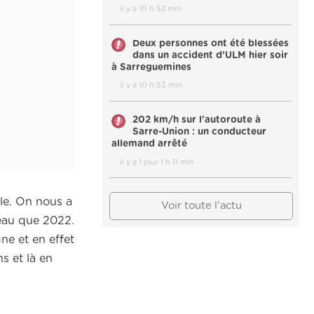
il y a 10 h 52 min
Deux personnes ont été blessées
dans un accident d’ULM hier soir
à Sarreguemines
il y a 10 h 53 min
202 km/h sur l'autoroute à
Sarre-Union : un conducteur
allemand arrêté
il y a 1 jour 1 h 11 min
le.
On nous a
Voir toute l'actu
au que 2022.
ne et en effet
s et là en