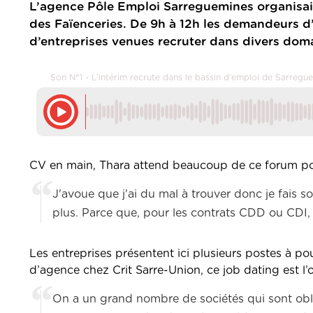
L’agence Pôle Emploi Sarreguemines organisait
des Faïenceries. De 9h à 12h les demandeurs 
d’entreprises venues recruter dans divers dom
Son N°1 - L'intérim recrute dans le bassin d'emploi de Sarregu
CV en main, Thara attend beaucoup de ce forum p
J'avoue que j'ai
du
mal
à trouver donc je fais s
plus
.
Parce que, pour les contrats CDD ou CDI, 
Les entreprises présentent ici plusieurs postes à p
d’agence chez Crit Sarre-Union, ce job dating est l’
On a un grand nombre de sociétés qui sont obli