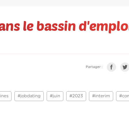
ans le bassin d'emplo
Partager :
ines
#jobdating
#juin
#2023
#interim
#co