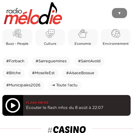
▼
Buzz - People
Culture
Economie
Environnement
#Forbach
#Sarreguemines
#SaintAvold
#Bitche
#MoselleEst
#AlsaceBossue
#Municipales2026
⇥ Toute l'actu
FLASH INFOS
Ecouter le flash infos du 8 août à 22:07
CASINO
#