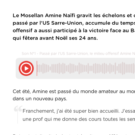
Le Mosellan Amine Naïfi gravit les échelons e
passé par l’US Sarre-Union, accumule du temps 
offensif a aussi participé à la victoire face a
qui fêtera avant Noël ses 24 ans.
Son N°1 - Passé par l'US Sarre-Union, le milieu offensif Amine 
Cet été, Amine est passé du monde amateur au mond
dans un nouveau pays.
Franchement, j'ai été super bien accueilli. J'es
une prof qui me donne des cours toutes les sem