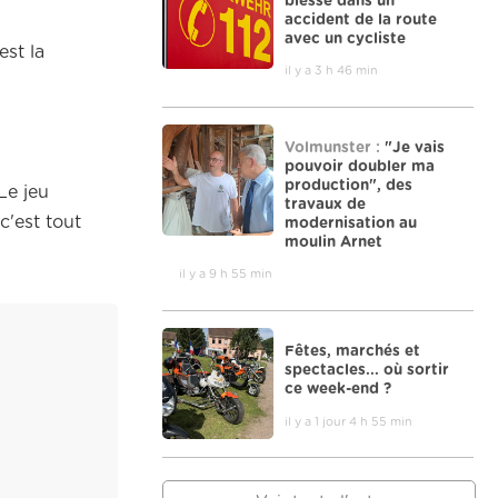
blessé dans un
accident de la route
avec un cycliste
est la
il y a 3 h 46 min
Volmunster :
"Je vais
pouvoir doubler ma
production", des
Le jeu
travaux de
c'est tout
modernisation au
moulin Arnet
il y a 9 h 55 min
Fêtes, marchés et
spectacles... où sortir
ce week-end ?
il y a 1 jour 4 h 55 min