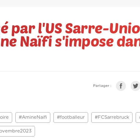
é par l'US Sarre-Unio
ine Naïfi s'impose da
Partager :
oire
#AmineNaifi
#footballeur
#FCSarrebruck
ovembre2023