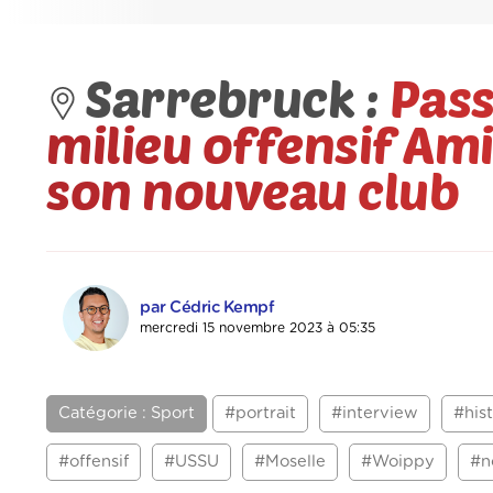
Sarrebruck :
Pass
milieu offensif Am
son nouveau club
par Cédric Kempf
mercredi 15 novembre 2023 à 05:35
Catégorie : Sport
#portrait
#interview
#hist
#offensif
#USSU
#Moselle
#Woippy
#n