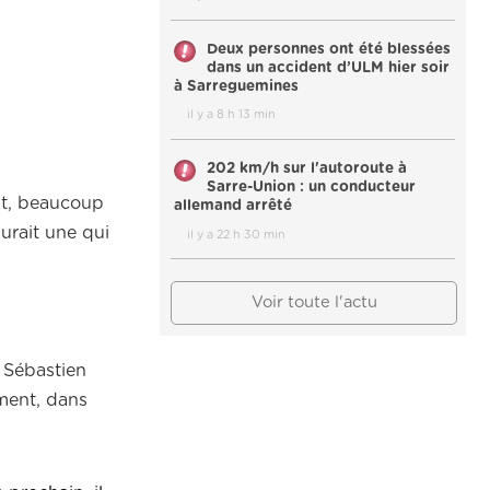
Deux personnes ont été blessées
dans un accident d’ULM hier soir
à Sarreguemines
il y a 8 h 13 min
202 km/h sur l'autoroute à
Sarre-Union : un conducteur
but, beaucoup
allemand arrêté
aurait une qui
il y a 22 h 30 min
Voir toute l'actu
c Sébastien
ement, dans