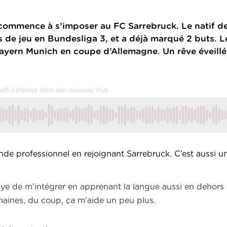
t commence à s’imposer au FC Sarrebruck. Le natif d
de jeu en Bundesliga 3, et a déjà marqué 2 buts. L
u Bayern Munich en coupe d’Allemagne. Un rêve éveillé
Naïfi s'impose dans son nouveau club
e professionnel en rejoignant Sarrebruck. C’est aussi u
saye de m'intégrer en apprenant la langue aussi en dehors d
aines, du coup, ça m'aide un peu plus.