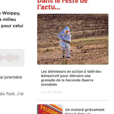
Dans le reste de
l'actu...
e Woippy,
e milieu
 pour celui
Les démineurs en action à Vahl-lès-
Bénestroff pour détruire une
ne première
grenade de la Seconde Guerre
mondiale
il y a 3 h 39 min
u foot. J'ai
Un motard grièvement