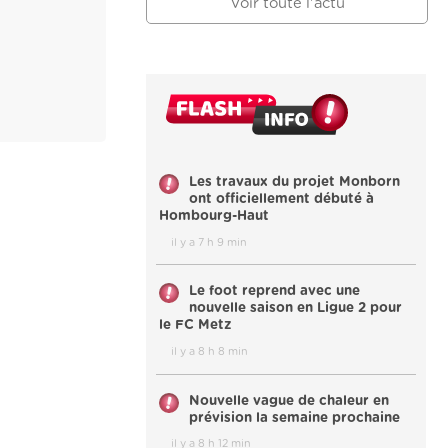
Voir toute l'actu
Les travaux du projet Monborn
ont officiellement débuté à
Hombourg-Haut
il y a 7 h 9 min
Le foot reprend avec une
nouvelle saison en Ligue 2 pour
le FC Metz
il y a 8 h 8 min
Nouvelle vague de chaleur en
prévision la semaine prochaine
il y a 8 h 12 min