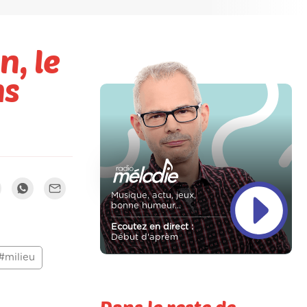
n, le
ns
Musique, actu, jeux,
bonne humeur...
Ecoutez en direct :
Début d'aprèm
#milieu