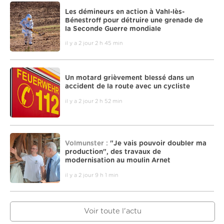
Les démineurs en action à Vahl-lès-
Bénestroff pour détruire une grenade de
la Seconde Guerre mondiale
il y a 2 jour 2 h 45 min
Un motard grièvement blessé dans un
accident de la route avec un cycliste
il y a 2 jour 2 h 52 min
Volmunster :
"Je vais pouvoir doubler ma
production", des travaux de
modernisation au moulin Arnet
il y a 2 jour 9 h 1 min
Voir toute l'actu