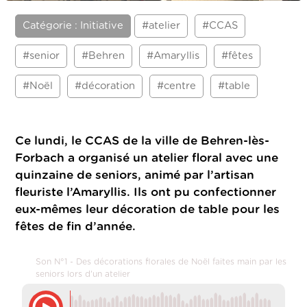
Catégorie : Initiative
#atelier
#CCAS
#senior
#Behren
#Amaryllis
#fêtes
#Noël
#décoration
#centre
#table
Ce lundi, le CCAS de la ville de Behren-lès-
Forbach a organisé un atelier floral avec une
quinzaine de seniors, animé par l’artisan
fleuriste l’Amaryllis. Ils ont pu confectionner
eux-mêmes leur décoration de table pour les
fêtes de fin d’année.
Son N°1 - Des décorations florales de Noël faites main par les
seniors lors d'un atelier