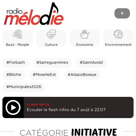
▼
Buzz - People
Culture
Economie
Environnement
#Forbach
#Sarreguemines
#SaintAvold
#Bitche
#MoselleEst
#AlsaceBossue
#Municipales2026
FLASH INFOS
Ecouter le flash infos du 7 août à 22:07
INITIATIVE
CATÉGORIE