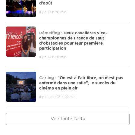
d’août
il y a 23 h 20 min
Rémelfing :
Deux cavalières vice-
championnes de France de saut
d’obstacles pour leur première
participation
il y a 23 h 20 min
Carling :
"On est à l’air libre, on n’est pas
enfermé dans une salle", le succès du
cinéma en plein air
il y a 1 jour 23 h 20 min
Voir toute l'actu