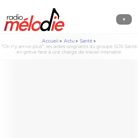
▼
Accueil
Actu
Santé
''On n'y arrive plus'', les aides-soignants du groupe SOS Santé
en grève face à une charge de travail intenable