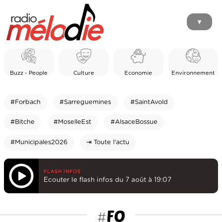
▼
Buzz - People
Culture
Economie
Environnement
#Forbach
#Sarreguemines
#SaintAvold
#Bitche
#MoselleEst
#AlsaceBossue
#Municipales2026
⇥ Toute l'actu
FLASH INFOS
Ecouter le flash infos du 7 août à 19:07
FO
#