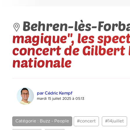
Behren-lès-Forb
magique'', les spec
concert de Gilbert
nationale
par Cédric Kempf
mardi 15 juillet 2025 à 05:13
Catégorie : Buzz - People
#concert
#14juillet