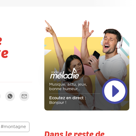
e
te
Musique, actu, jeux,
bonne humeur...
Ecoutez en direct :
Bonjour !
#montagne
Dans le reste de