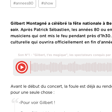
#annees80
#show
Gilbert Montagné a célébré la fête nationale à B
soir.
Après Patrick Sébastien, les années 80 ou en
musiciens qui ont mis le feu pendant près d’1h30
culturelle qui ouvrira officiellement en fin d’anné
Son N°1 - ''Gilbert, t’es magique'', les spectateurs conquis pa
Avant le début du concert, la foule est déjà au ren
pour une seule chose :
-Pour voir Gilbert !