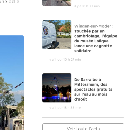
une belle
il y a 18 h 33 min
Wingen-sur-Moder :
Touchée par un
cambriolage, l’équipe
du musée Lalique
lance une cagnotte
solidaire
il y a 1 jour 10 h 27 min
De Sarralbe à
Mittersheim, des
spectacles gratuits
sur l’eau au mois
d’août
il y a 1 jour 18 h 33 min
Voir toute l'actu