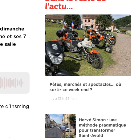
l'actu...
s dimanche
né et ses 7
e salle
Fêtes, marchés et spectacles... où
sortir ce week-end ?
il y a 13 h 33 min
ore d’Insming
Hervé Simon : une
méthode pragmatique
pour transformer
Saint-Avold