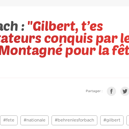
ach :
''Gilbert, t’es
tateurs conquis par l
 Montagné pour la fê
Partager :
#fete
#nationale
#behrenlesforbach
#gilbert