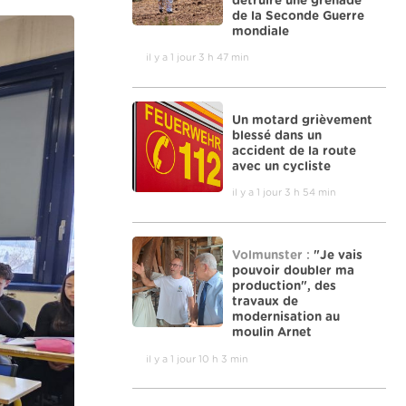
détruire une grenade
de la Seconde Guerre
mondiale
il y a 1 jour 3 h 47 min
Un motard grièvement
blessé dans un
accident de la route
avec un cycliste
il y a 1 jour 3 h 54 min
Volmunster :
"Je vais
pouvoir doubler ma
production", des
travaux de
modernisation au
moulin Arnet
il y a 1 jour 10 h 3 min