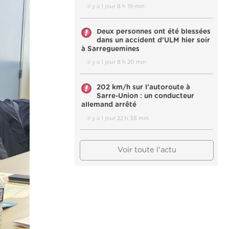
il y a 1 jour 8 h 19 min
Deux personnes ont été blessées
dans un accident d’ULM hier soir
à Sarreguemines
il y a 1 jour 8 h 20 min
202 km/h sur l'autoroute à
Sarre-Union : un conducteur
allemand arrêté
il y a 1 jour 22 h 38 min
Voir toute l'actu