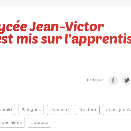
lycée Jean-Victor
est mis sur l’apprent
Partager :
tavold
#langues
#vivante
#recteur
#nancymet
specialites
#abibac