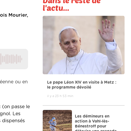
Dans le reste de
l'actu...
ois Mourier,
péenne ou en
Le pape Léon XIV en visite à Metz :
le programme dévoilé
il y a 23 h 53 min
 (on passe le
gnol. Les
Les démineurs en
s dispensés
action à Vahl-lès-
Bénestroff pour