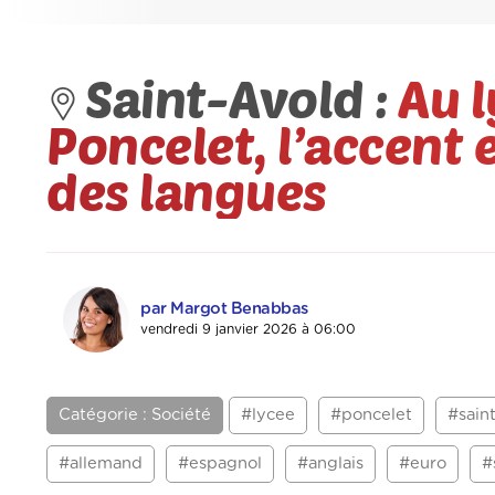
Saint-Avold :
Au 
Poncelet, l’accent 
des langues
par Margot Benabbas
vendredi 9 janvier 2026 à 06:00
Catégorie : Société
#lycee
#poncelet
#sain
#allemand
#espagnol
#anglais
#euro
#