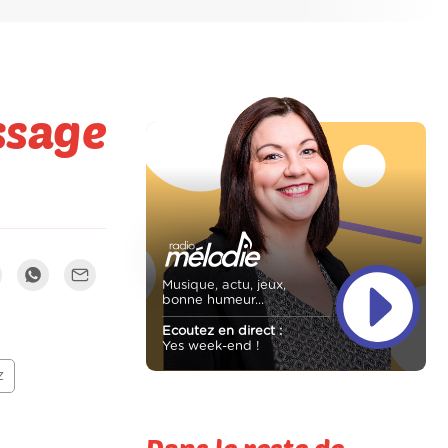
issage
Musique, actu, jeux,
bonne humeur...
Ecoutez en direct :
Yes week-end !
z