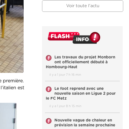
Voir toute l'actu
Les travaux du projet Monborn
ont officiellement débuté à
Hombourg-Haut
il y a 1 jour 7 h 16 min
e première.
l’italien est
Le foot reprend avec une
nouvelle saison en Ligue 2 pour
le FC Metz
il y a 1 jour 8 h 15 min
Nouvelle vague de chaleur en
prévision la semaine prochaine