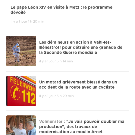
Le pape Léon XIV en visite à Metz : le programme
dévoilé
il y a 1 jour 1 h 20 min
Les démineurs en action à Vahl-lès-
Bénestroff pour détruire une grenade de
la Seconde Guerre mondiale
il y a 1 jour 5 h 14 min
Un motard grièvement blessé dans un
accident de la route avec un cycliste
il y a 1 jour 5 h 20 min
Volmunster :
"Je vais pouvoir doubler ma
production", des travaux de
modernisation au moulin Arnet