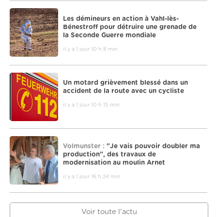
Les démineurs en action à Vahl-lès-
Bénestroff pour détruire une grenade de
la Seconde Guerre mondiale
il y a 1 jour 10 h 8 min
Un motard grièvement blessé dans un
accident de la route avec un cycliste
il y a 1 jour 10 h 15 min
Volmunster :
"Je vais pouvoir doubler ma
production", des travaux de
modernisation au moulin Arnet
il y a 1 jour 16 h 24 min
Voir toute l'actu