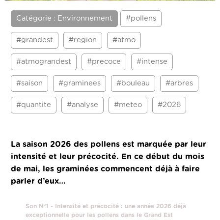
Catégorie : Environnement
#pollens
#grandest
#region
#atmo
#atmograndest
#precoce
#intense
#saison
#graminees
#bouleau
#arbres
#quantite
#analyse
#meteo
#2026
La saison 2026 des pollens est marquée par leur
intensité et leur précocité. En ce début du mois
de mai, les graminées commencent déjà à faire
parler d’eux…
Son N°1 - Intensité et précocité : une année 2026 déjà
exceptionnelle pour les pollens dans le Grand Est