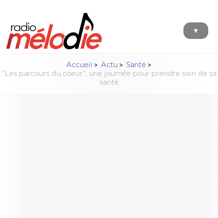
▼
Accueil
Actu
Santé
"Les parcours du coeur", une journée pour prendre soin de sa
santé