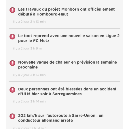
Les travaux du projet Monborn ont officiellement
débuté à Hombourg-Haut
il y a 2 jour 2 h 10 min
Le foot reprend avec une nouvelle saison en Ligue 2
pour le FC Metz
il y a 2 jour 3 h 9 min
Nouvelle vague de chaleur en prévision la semaine
prochaine
il y a 2 jour 3 h 13 min
Deux personnes ont été blessées dans un accident
d’ULM hier soir à Sarreguemines
il y a 2 jour 3 h 14 min
202 km/h sur l'autoroute à Sarre-Union : un
conducteur allemand arrêté
il y a 2 jour 17 h 31 min