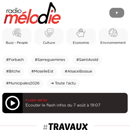
▼
Buzz - People
Culture
Economie
Environnement
#Forbach
#Sarreguemines
#SaintAvold
#Bitche
#MoselleEst
#AlsaceBossue
#Municipales2026
⇥ Toute l'actu
FLASH INFOS
Ecouter le flash infos du 7 août à 19:07
TRAVAUX
#