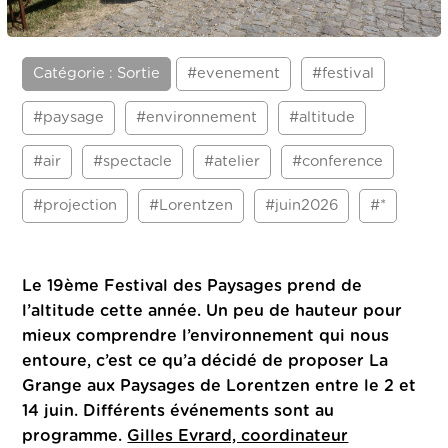
Catégorie : Sortie
#evenement
#festival
#paysage
#environnement
#altitude
#air
#spectacle
#atelier
#conference
#projection
#Lorentzen
#juin2026
#*
Le 19ème Festival des Paysages prend de
l’altitude cette année.
Un peu de hauteur pour
mieux comprendre l’environnement qui nous
entoure, c’est ce qu’a décidé de proposer La
Grange aux Paysages de Lorentzen entre le 2 et
14 juin. D
ifférents événements sont au
programme.
Gilles Evrard, coordinateur