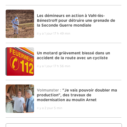
Les démineurs en action à Vahl-lès-
Bénestroff pour détruire une grenade de
la Seconde Guerre mondiale
il y a 1 jour 17 h 49 min
Un motard grièvement blessé dans un
accident de la route avec un cycliste
il y a 1 jour 17 h 56 min
Volmunster :
"Je vais pouvoir doubler ma
production", des travaux de
modernisation au moulin Arnet
il y a 2 jour 5 min