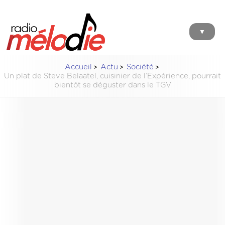
▼
Accueil
Actu
Société
Un plat de Steve Belaatel, cuisinier de l’Expérience, pourrait
bientôt se déguster dans le TGV