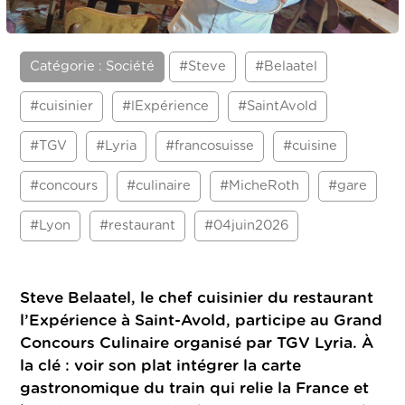
Catégorie : Société
#Steve
#Belaatel
#cuisinier
#lExpérience
#SaintAvold
#TGV
#Lyria
#francosuisse
#cuisine
#concours
#culinaire
#MicheRoth
#gare
#Lyon
#restaurant
#04juin2026
Steve Belaatel, le chef cuisinier du restaurant
l’Expérience à Saint-Avold, participe au Grand
Concours Culinaire organisé par TGV Lyria. À
la clé : voir son plat intégrer la carte
gastronomique du train qui relie la France et