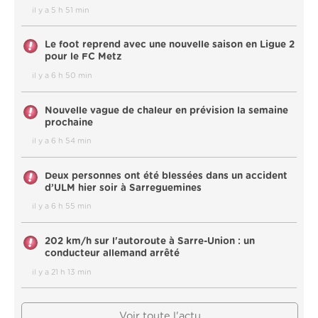
il y a 5 h 51 min
Le foot reprend avec une nouvelle saison en Ligue 2
pour le FC Metz
il y a 6 h 50 min
Nouvelle vague de chaleur en prévision la semaine
prochaine
il y a 6 h 54 min
Deux personnes ont été blessées dans un accident
d’ULM hier soir à Sarreguemines
il y a 6 h 55 min
202 km/h sur l'autoroute à Sarre-Union : un
conducteur allemand arrêté
il y a 21 h 13 min
Voir toute l'actu