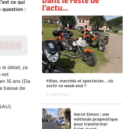
Dans le reste de
’est ce qui
l'actu...
 question :
le détail, ça
 est
 en 16 ans (De
Fêtes, marchés et spectacles... où
sortir ce week-end ?
e baisse de
il y a 6 h 4 min
(SAU)
Hervé Simon : une
méthode pragmatique
pour transformer