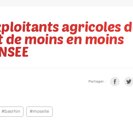
ploitants agricoles 
et de moins en moins
INSEE
Partager :
#basrhin
#moselle