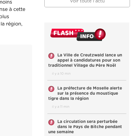
Voir toute l'actu
 moins
nse à cette
plus
la région,
La Ville de Creutzwald lance un
appel à candidatures pour son
traditionnel Village du Père Noël
il y a 10 min
La préfecture de Moselle alerte
sur la présence du moustique
tigre dans la région
il y a 11 min
La circulation sera perturbée
dans le Pays de Bitche pendant
une semaine