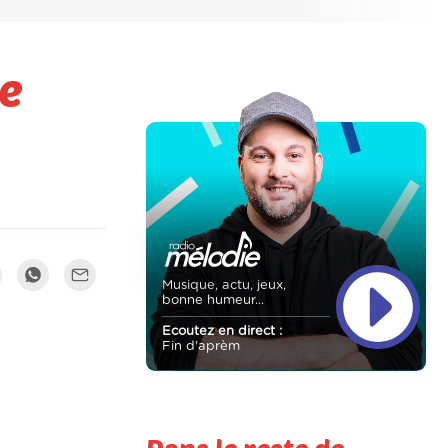
de
Musique, actu, jeux,
bonne humeur...
Ecoutez en direct :
Fin d'aprèm