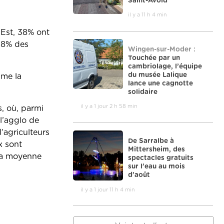
Saint-Avold
il y a 11 h 4 min
 Est, 38% ont
 18% des
Wingen-sur-Moder :
Touchée par un
cambriolage, l’équipe
du musée Lalique
mme la
lance une cagnotte
solidaire
il y a 1 jour 2 h 58 min
s, où, parmi
l’agglo de
’agriculteurs
De Sarralbe à
x sont
Mittersheim, des
 la moyenne
spectacles gratuits
sur l’eau au mois
d’août
il y a 1 jour 11 h 4 min