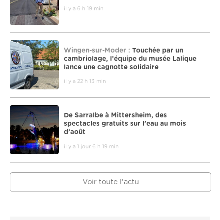
il y a 6 h 19 min
Wingen-sur-Moder :
Touchée par un
cambriolage, l’équipe du musée Lalique
lance une cagnotte solidaire
il y a 22 h 13 min
De Sarralbe à Mittersheim, des
spectacles gratuits sur l’eau au mois
d’août
il y a 1 jour 6 h 19 min
Voir toute l'actu