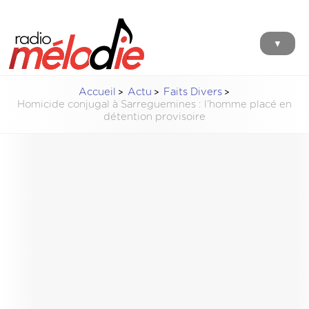
▼
Accueil
Actu
Faits Divers
Homicide conjugal à Sarreguemines : l’homme placé en
détention provisoire