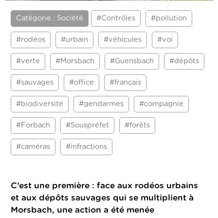
Catégorie : Société
#Contrôles
#pollution
#rodéos
#urbain
#véhicules
#voi
#verte
#Morsbach
#Guensbach
#dépôts
#sauvages
#office
#français
#biodiversité
#gendarmes
#compagnie
#Forbach
#Souspréfet
#forêts
#caméras
#infractions
C’est une première : face aux rodéos urbains
et aux dépôts sauvages qui se multiplient à
Morsbach, une action a été menée