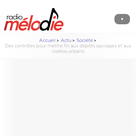
▼
Accueil
Actu
Société
Des contrôles pour mettre fin aux dépôts sauvages et aux
rodéos urbains